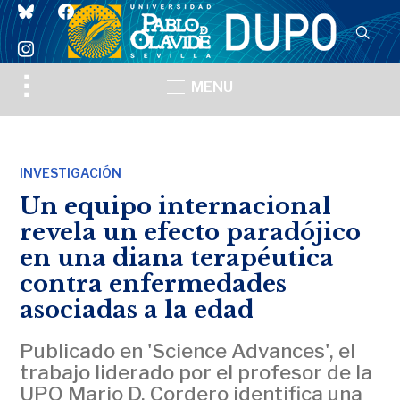
bluesky
facebook
instagram
Toggle
MENU
sidebar
&
navigation
INVESTIGACIÓN
Un equipo internacional
revela un efecto paradójico
en una diana terapéutica
contra enfermedades
asociadas a la edad
Publicado en 'Science Advances', el
trabajo liderado por el profesor de la
UPO Mario D. Cordero identifica una