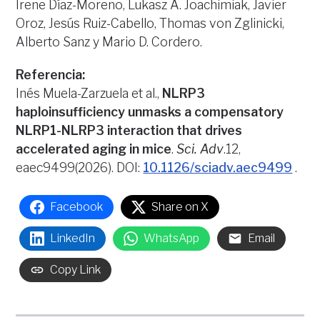
Irene Díaz-Moreno, Lukasz A. Joachimiak, Javier
Oroz, Jesús Ruiz-Cabello, Thomas von Zglinicki,
Alberto Sanz y Mario D. Cordero.
Referencia:
Inés Muela-Zarzuela et al.,
NLRP3
haploinsufficiency unmasks a compensatory
NLRP1-NLRP3 interaction that drives
accelerated aging in mice
.
Sci. Adv
.12,
eaec9499(2026). DOI:
10.1126/sciadv.aec9499
.
Facebook
Share on X
LinkedIn
WhatsApp
Email
Copy Link