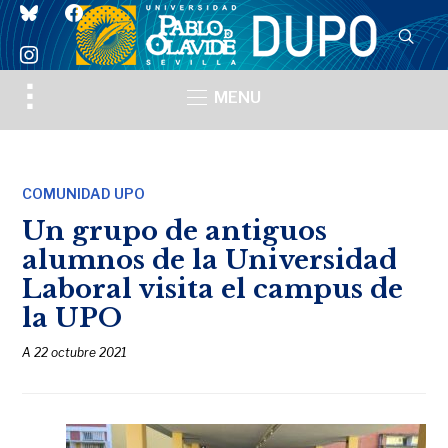
bluesky
facebook
instagram
Toggle
MENU
sidebar
&
navigation
COMUNIDAD UPO
Un grupo de antiguos
alumnos de la Universidad
Laboral visita el campus de
la UPO
A
22 octubre 2021