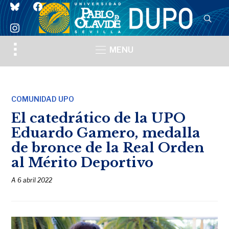
bluesky
facebook
instagram
Toggle
MENU
sidebar
&
navigation
COMUNIDAD UPO
El catedrático de la UPO
Eduardo Gamero, medalla
de bronce de la Real Orden
al Mérito Deportivo
A
6 abril 2022