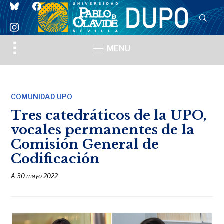
bluesky
facebook
instagram
Toggle
MENU
sidebar
&
navigation
COMUNIDAD UPO
Tres catedráticos de la UPO,
vocales permanentes de la
Comisión General de
Codificación
A
30 mayo 2022