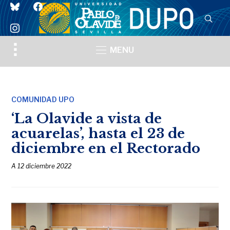
bluesky
facebook
instagram
Toggle
MENU
sidebar
&
navigation
COMUNIDAD UPO
‘La Olavide a vista de
acuarelas’, hasta el 23 de
diciembre en el Rectorado
A
12 diciembre 2022