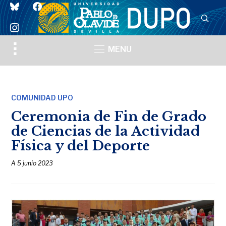
bluesky
facebook
instagram
Toggle
MENU
sidebar
&
navigation
COMUNIDAD UPO
Ceremonia de Fin de Grado
de Ciencias de la Actividad
Física y del Deporte
A
5 junio 2023