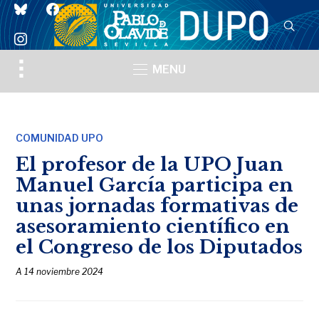
bluesky
facebook
instagram
Toggle
MENU
sidebar
&
navigation
COMUNIDAD UPO
El profesor de la UPO Juan
Manuel García participa en
unas jornadas formativas de
asesoramiento científico en
el Congreso de los Diputados
A
14 noviembre 2024