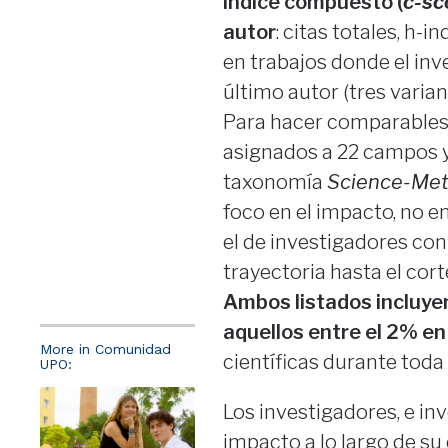
índice compuesto (
c-sc
autor
: citas totales, h-i
en trabajos donde el inv
último autor (tres varian
Para hacer comparables l
asignados a 22 campos 
taxonomía
Science-Met
foco en el impacto, no en
el de investigadores co
trayectoria hasta el cort
Ambos listados incluye
aquellos entre el 2% en
More in Comunidad
científicas durante toda
UPO:
Los investigadores, e inv
impacto a lo largo de su