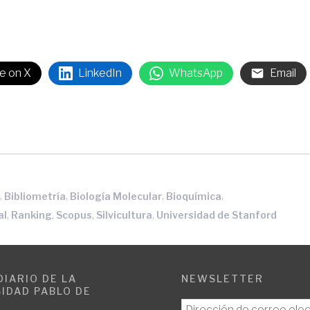
e on X
LinkedIn
WhatsApp
Email
,
,
,
,
a
Bibliometría
Biología Molecular
Bioquímica
,
,
,
,
al
Ranking
Scopus
Silvicultura
Universidad de Stanford
DIARIO DE LA
NEWSLETTER
IDAD PABLO DE
E