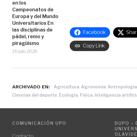
en los
Campeonatos de
Europa y del Mundo
Universitarios En
las disciplinas de
Facebook
Shar
pádel, remo y
piragüismo
Copy Link
16 julio 2026
ARCHIVADO EN:
,
,
Agricultura
Agronomía
Antropologí
,
,
,
Ciencias del deporte
Ecología
Física
inteligencia artifici
COMUNICACIÓN UPO
DUPO – 
UNIVERS
OLAVID
Contacto