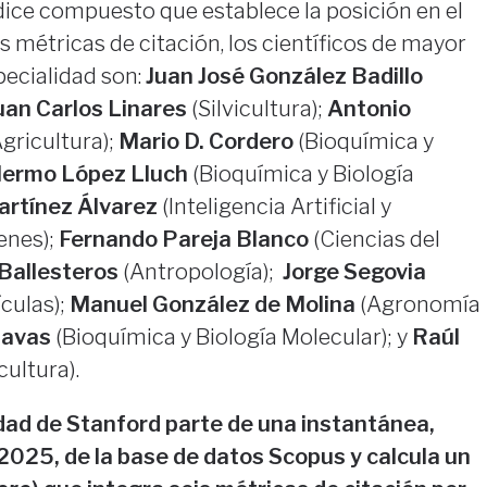
ndice compuesto que establece la posición en el
s métricas de citación, los científicos de mayor
ecialidad son:
Juan José González Badillo
uan Carlos Linares
(Silvicultura);
Antonio
gricultura);
Mario D. Cordero
(Bioquímica y
llermo López Lluch
(Bioquímica y Biología
artínez Álvarez
(Inteligencia Artificial y
enes);
Fernando Pareja Blanco
(Ciencias del
Ballesteros
(Antropología);
Jorge Segovia
ículas);
Manuel González de Molina
(Agronomía
Navas
(Bioquímica y Biología Molecular); y
Raúl
cultura).
idad de Stanford parte de una instantánea,
2025, de la base de datos Scopus y calcula un