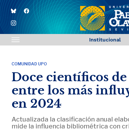
bluesky
facebook
instagram
Institucional
Toggle
sidebar
&
COMUNIDAD UPO
navigation
Doce científicos de
entre los más influ
en 2024
Actualizada la clasificación anual ela
mide la influencia bibliométrica con c