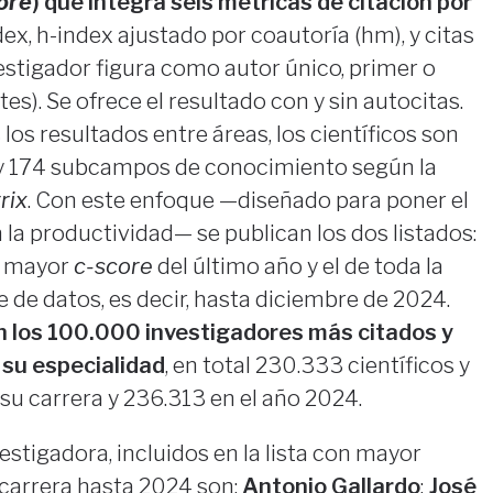
ore
) que integra seis métricas de citación por
ndex, h-index ajustado por coautoría (hm), y citas
estigador figura como autor único, primer o
tes). Se ofrece el resultado con y sin autocitas.
os resultados entre áreas, los científicos son
y 174 subcampos de conocimiento según la
rix
. Con este enfoque —diseñado para poner el
 la productividad— se publican los dos listados:
n mayor
c-score
del último año y el de toda la
e de datos, es decir, hasta diciembre de 2024.
n los 100.000 investigadores más citados y
 su especialidad
, en total 230.333 científicos y
 su carrera y 236.313 en el año 2024.
estigadora, incluidos en la lista con mayor
 carrera hasta 2024 son:
Antonio Gallardo
;
José