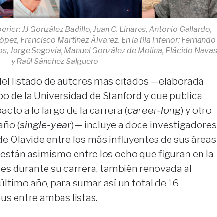
perior: JJ González Badillo, Juan C. Linares, Antonio Gallardo,
pez, Francisco Martínez Álvarez. En la fila inferior: Fernando
ros, Jorge Segovia, Manuel González de Molina, Plácido Nava
y Raúl Sánchez Salguero
del listado de autores más citados —elaborada
o de la Universidad de Stanford y que publica
cto a lo largo de la carrera (
career-long
) y otro
año (
single-year
)— incluye a doce investigadores
de Olavide entre los más influyentes de sus áreas
 están asimismo entre los ocho que figuran en la
ntes durante su carrera, también renovada al
último año, para sumar así un total de 16
us entre ambas listas.