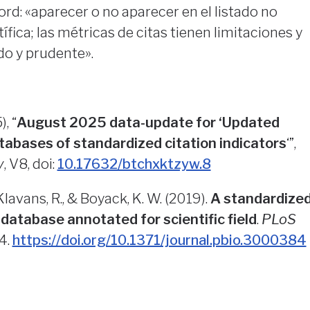
ord: «aparecer o no aparecer en el listado no
tífica; las métricas de citas tienen limitaciones y
o y prudente».
, “
August 2025 data-update for ‘Updated
tabases of standardized citation indicators
‘”,
y
, V8, doi:
10.17632/btchxktzyw.8
., Klavans, R., & Boyack, K. W. (2019).
A standardize
 database annotated for scientific field
.
PLoS
4.
https://doi.org/10.1371/journal.pbio.3000384