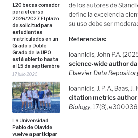
de los autores de Standf
120 becas comedor
para el curso
define la excelencia cien
2026/2027 El plazo
su uso debe ser moderad
de solicitud para
estudiantes
Referencias:
matriculados en un
Grado o Doble
Grado de la UPO
Ioannidis, John P.A. (2025)
está abierto hasta
science-wide author da
el 15 de septiembre
Elsevier Data Repositor
17 julio 2026
Ioannidis, J. P. A., Baas, J
citation metrics author
Biology
, 17(8), e300038
La Universidad
Pablo de Olavide
vuelve a participar