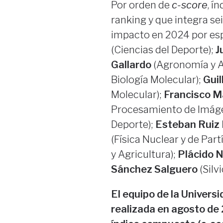
Por orden de
c-score
, í
ranking y que integra sei
impacto en 2024 por esp
(Ciencias del Deporte);
J
Gallardo
(Agronomía y A
Biología Molecular);
Gui
Molecular);
Francisco M
Procesamiento de Imág
Deporte);
Esteban Ruiz 
(Física Nuclear y de Part
y Agricultura);
Plácido 
Sánchez Salguero
(Silvi
El equipo de la Univers
realizada en agosto de 