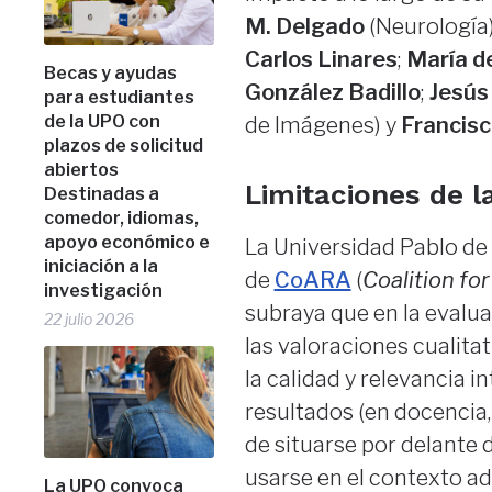
M. Delgado
(Neurología
Carlos Linares
;
María d
Becas y ayudas
González Badillo
;
Jesús
para estudiantes
de la UPO con
de Imágenes) y
Francisc
plazos de solicitud
abiertos
Limitaciones de l
Destinadas a
comedor, idiomas,
apoyo económico e
La Universidad Pablo de 
iniciación a la
de
CoARA
(
Coalition f
investigación
subraya que en la evalua
22 julio 2026
las valoraciones cualitat
la calidad y relevancia i
resultados (en docencia,
de situarse por delante 
usarse en el contexto ad
La UPO convoca