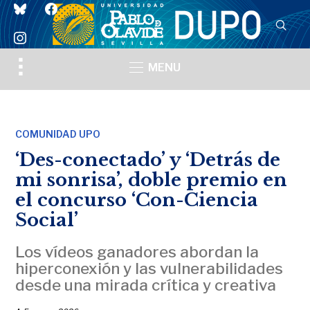
bluesky
facebook
instagram
Toggle
MENU
sidebar
&
navigation
COMUNIDAD UPO
‘Des-conectado’ y ‘Detrás de
mi sonrisa’, doble premio en
el concurso ‘Con-Ciencia
Social’
Los vídeos ganadores abordan la
hiperconexión y las vulnerabilidades
desde una mirada crítica y creativa