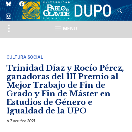
bluesky
facebook
instagram
Toggle
MENU
sidebar
&
navigation
CULTURA SOCIAL
Trinidad Díaz y Rocío Pérez,
ganadoras del III Premio al
Mejor Trabajo de Fin de
Grado y Fin de Máster en
Estudios de Género e
Igualdad de la UPO
A
7 octubre 2021