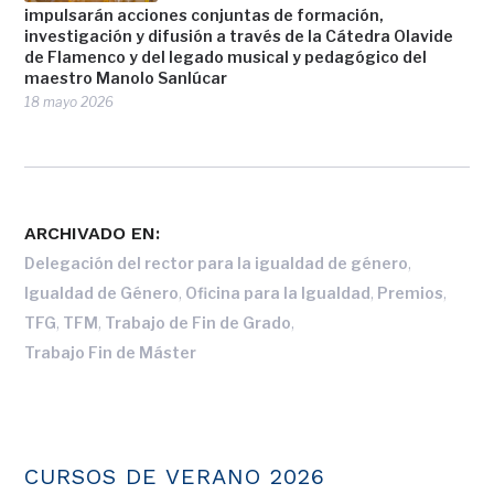
impulsarán acciones conjuntas de formación,
investigación y difusión a través de la Cátedra Olavide
de Flamenco y del legado musical y pedagógico del
maestro Manolo Sanlúcar
18 mayo 2026
ARCHIVADO EN:
,
Delegación del rector para la igualdad de género
,
,
,
Igualdad de Género
Oficina para la Igualdad
Premios
,
,
,
TFG
TFM
Trabajo de Fin de Grado
Trabajo Fin de Máster
CURSOS DE VERANO 2026