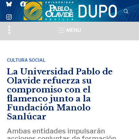
bluesky
facebook
instagram
Toggle
MENU
sidebar
&
navigation
CULTURA SOCIAL
La Universidad Pablo de
Olavide refuerza su
compromiso con el
flamenco junto a la
Fundación Manolo
Sanlúcar
Ambas entidades impulsarán
acciones conjuntas de formación,