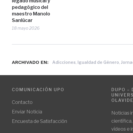
legado musical y
pedagógico del
maestro Manolo
Sanlúcar
18 mayo 2026
ARCHIVADO EN:
,
,
Adicciones
Igualdad de Género
Jorna
COMUNICACIÓN UPO
DUPO – 
UNIVERS
OLAVID
Contacto
Enviar Noticia
Noticias i
científica
Encuesta de Satisfacción
vídeos e 