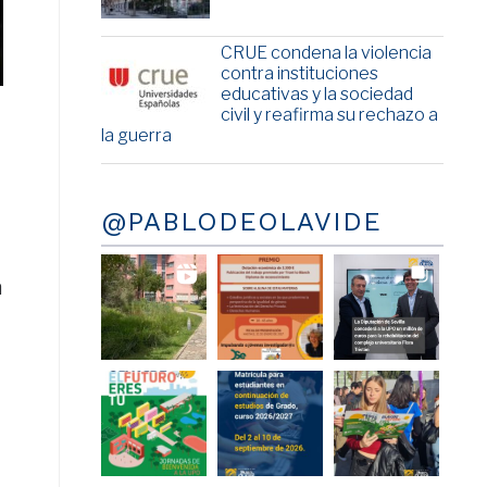
CRUE condena la violencia
contra instituciones
educativas y la sociedad
civil y reafirma su rechazo a
la guerra
@PABLODEOLAVIDE
a