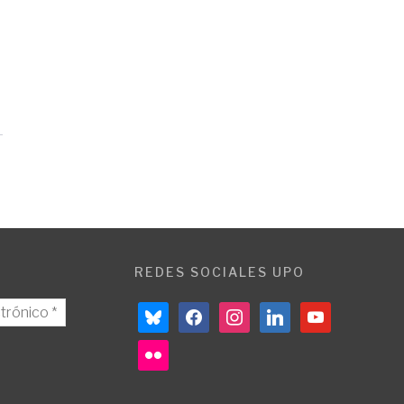
REDES SOCIALES UPO
bluesky
facebook
instagram
linkedin
youtube
flickr