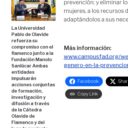
prevención; y eliminar l
mujeres, a los recursos 
adaptándolos a sus nece
La Universidad
Pablo de Olavide
refuerza su
compromiso con el
Más información:
flamenco junto a la
www.campusfad.org/webi
Fundación Manolo
genero-en-la-prevencio
Sanlúcar Ambas
entidades
impulsarán
Facebook
Shar
acciones conjuntas
de formación,
Copy Link
investigación y
difusión a través
de la Cátedra
Olavide de
Flamenco y del