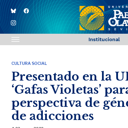
bluesky
facebook
instagram
Institucional
Toggle
sidebar
&
CULTURA SOCIAL
navigation
Presentado en la U
‘Gafas Violetas’ pa
perspectiva de gén
de adicciones