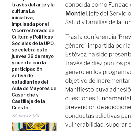
conocida como Fundació
través del arte y la
cultura La
Montiel
, jefe del Servic
iniciativa,
Salud y Familias de la Ju
impulsada por el
Vicerrectorado de
Tras la conferencia ‘Pre
Cultura y Políticas
Sociales de la UPO,
género’, impartida por l
se celebra este
Estévez, ha sido present
jueves 28 de mayo
través de diez puntos pa
y cuenta con la
participación
género en los programas
activa de
objetivo de incrementar s
estudiantes del
Aula de Mayores de
Manifiesto, cuya adhesi
Casariche y
cuestiones fundamentale
Castilleja de la
prevención de adicciones
Cuesta
conductas adictivas para
28 mayo 2026
vulnerabilidad; superar