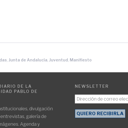
,
,
,
das
Junta de Andalucía
Juventud
Manifiesto
DIARIO DE LA
NEWSLETTER
IDAD PABLO DE
E
nstitucionales, divulgación
, entrevistas, galería de
imágenes. Agenda y