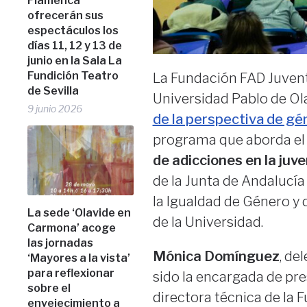
Flamenca
ofrecerán sus
espectáculos los
días 11, 12 y 13 de
junio en la Sala La
Fundición Teatro
La Fundación FAD Juventu
de Sevilla
Universidad Pablo de Ol
9 junio 2026
de la perspectiva de gén
programa que aborda e
de adicciones en la juv
de la Junta de Andalucía 
la Igualdad de Género y 
La sede ‘Olavide en
de la Universidad.
Carmona’ acoge
las jornadas
Mónica Domínguez
, de
‘Mayores a la vista’
para reflexionar
sido la encargada de pre
sobre el
directora técnica de la
envejecimiento a