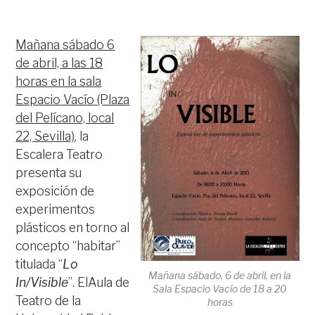
Mañana sábado 6
de abril, a las 18
horas en la sala
Espacio Vacío (Plaza
del Pelícano, local
22, Sevilla)
, la
Escalera Teatro
presenta su
exposición de
experimentos
plásticos en torno al
concepto “habitar”
titulada “
Lo
Mañana sábado, 6 de abril, en la
In/Visible
”. ElAula de
Sala Espacio Vacío de 18 a 20
Teatro de la
horas