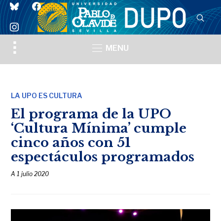
bluesky
facebook
instagram
Toggle
MENU
sidebar
&
navigation
LA UPO ES CULTURA
El programa de la UPO
‘Cultura Mínima’ cumple
cinco años con 51
espectáculos programados
A
1 julio 2020