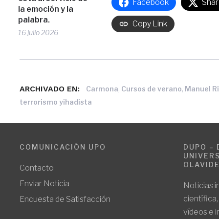
Facebook
Shar
la emoción y la
palabra.
Copy Link
16 julio 2026
ARCHIVADO EN:
,
,
Carmona
Cursos de verano
Manuel Ri
terrorismo yihadista
COMUNICACIÓN UPO
DUPO – 
UNIVERS
OLAVID
Contacto
Enviar Noticia
Noticias i
científica
Encuesta de Satisfacción
vídeos e 