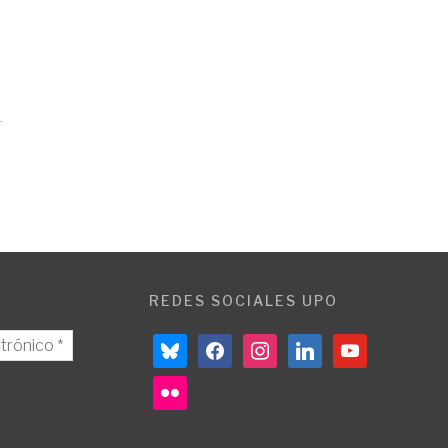
REDES SOCIALES UPO
bluesky
facebook
instagram
linkedin
youtube
flickr