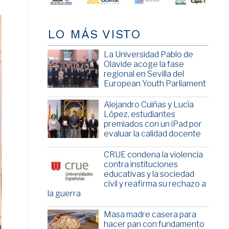
LO MÁS VISTO
La Universidad Pablo de
Olavide acoge la fase
regional en Sevilla del
European Youth Parliament
Alejandro Cuiñas y Lucía
López, estudiantes
premiados con un iPad por
evaluar la calidad docente
CRUE condena la violencia
contra instituciones
educativas y la sociedad
civil y reafirma su rechazo a
la guerra
Masa madre casera para
hacer pan con fundamento