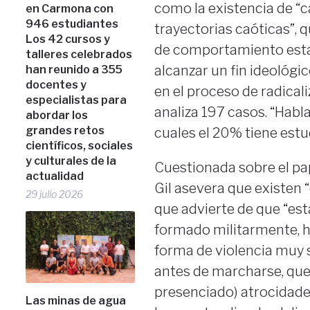
como la existencia de “ca
en Carmona con
946 estudiantes
trayectorias caóticas”, 
Los 42 cursos y
de comportamiento estab
talleres celebrados
alcanzar un fin ideológi
han reunido a 355
docentes y
en el proceso de radica
especialistas para
analiza 197 casos. “Hab
abordar los
grandes retos
cuales el 20% tiene estu
científicos, sociales
y culturales de la
Cuestionada sobre el pa
actualidad
Gil asevera que existen “
29 julio 2026
que advierte de que “es
formado militarmente, h
forma de violencia muy s
antes de marcharse, que 
presenciado) atrocidade
Las minas de agua