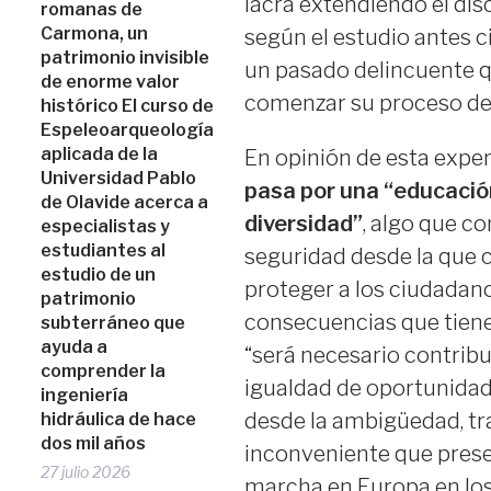
lacra extendiendo el dis
romanas de
Carmona, un
según el estudio antes ci
patrimonio invisible
un pasado delincuente qu
de enorme valor
comenzar su proceso de 
histórico El curso de
Espeleoarqueología
aplicada de la
En opinión de esta exper
Universidad Pablo
pasa por una “educación
de Olavide acerca a
diversidad”
, algo que co
especialistas y
estudiantes al
seguridad desde la que co
estudio de un
proteger a los ciudadano
patrimonio
consecuencias que tienen
subterráneo que
ayuda a
“será necesario contribu
comprender la
igualdad de oportunidad
ingeniería
desde la ambigüedad, trata
hidráulica de hace
dos mil años
inconveniente que pres
27 julio 2026
marcha en Europa en los 