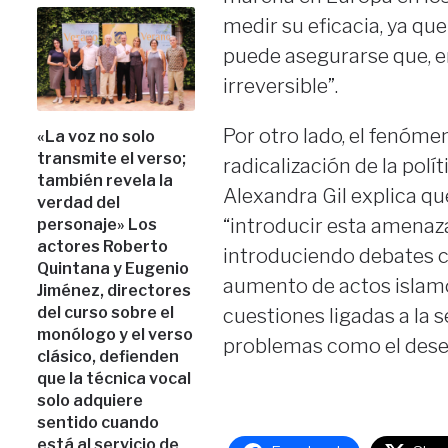
medir su eficacia, ya qu
puede asegurarse que, e
irreversible”.
Por otro lado, el fenóme
«La voz no solo
transmite el verso;
radicalización de la pol
también revela la
Alexandra Gil explica qu
verdad del
“introducir esta amenaza
personaje» Los
actores Roberto
introduciendo debates c
Quintana y Eugenio
aumento de actos islamó
Jiménez, directores
del curso sobre el
cuestiones ligadas a la 
monólogo y el verso
problemas como el dese
clásico, defienden
que la técnica vocal
solo adquiere
sentido cuando
está al servicio de