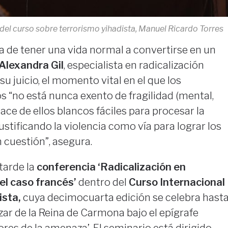
 del curso sobre terrorismo yihadista, Manuel Ricardo Torres
de tener una vida normal a convertirse en un
Alexandra Gil
, especialista en radicalización
A su juicio, el momento vital en el que los
s “no está nunca exento de fragilidad (mental,
 hace de ellos blancos fáciles para procesar la
stificando la violencia como vía para lograr los
n cuestión”, asegura.
tarde la
conferencia ‘Radicalización en
el caso francés’
dentro del
Curso Internacional
ista,
cuya decimocuarta edición se celebra hast
ar de la Reina de Carmona bajo el epígrafe
ores de la amenaza’. El seminario está dirigido