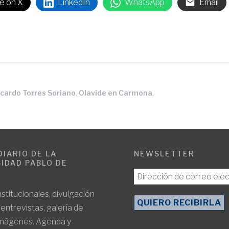
e on X
LinkedIn
WhatsApp
Email
,
,
cardo Torres Soriano
Olavide en Carmona
DIARIO DE LA
NEWSLETTER
IDAD PABLO DE
E
nstitucionales, divulgación
, entrevistas, galería de
imágenes. Agenda y