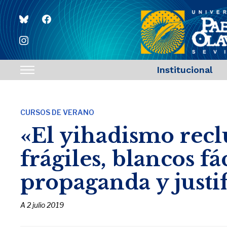
bluesky
facebook
instagram
Institucional
Toggle
sidebar
&
CURSOS DE VERANO
navigation
«El yihadismo recl
frágiles, blancos f
propaganda y justif
A
2 julio 2019