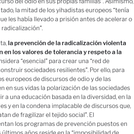
curso del odio en sus propias familias”. Asimismo,
tado, la mitad de los yihadistas europeos “tenía
e les había llevado a prisión antes de acelerar o
radicalización”.
ta,
la prevención de la radicalización violenta
 en los valores de tolerancia y respeto a la
nsidera “esencial” para crear una “red de
nstruir sociedades resilientes”. Por ello, para
s europeos de discursos de odio y de las
 en sus vidas la polarización de las sociedades
ir a una educación basada en la diversidad, en la
es y en la condena implacable de discursos que,
n de fragilizar el tejido social”. El
entan los programas de prevención puestos en
últimos años reside en la “imposibilidad de