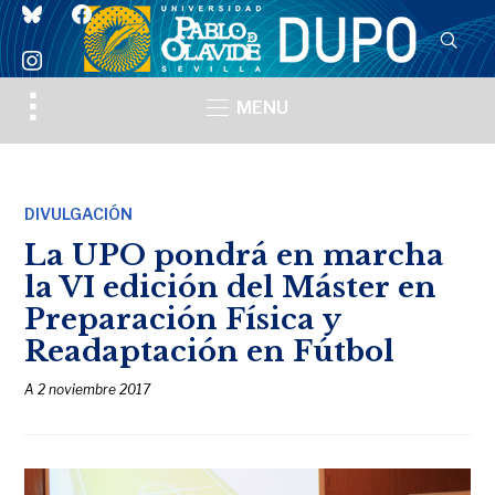
bluesky
facebook
instagram
Toggle
MENU
sidebar
&
navigation
DIVULGACIÓN
La UPO pondrá en marcha
la VI edición del Máster en
Preparación Física y
Readaptación en Fútbol
A
2 noviembre 2017