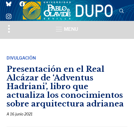
bluesky
facebook
instagram
Toggle
MENU
sidebar
&
navigation
DIVULGACIÓN
Presentación en el Real
Alcázar de ‘Adventus
Hadriani’, libro que
actualiza los conocimientos
sobre arquitectura adrianea
A
16 junio 2021