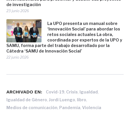
de investigación
23 junio 2026
La UPO presenta un manual sobre
‘Innovación Social’ para abordar los
retos sociales actuales La obra,
coordinada por expertos de la UPO y
SAMU, forma parte del trabajo desarrollado por la
Cátedra ‘SAMU de Innovación Social’
22 junio 2026
ARCHIVADO EN:
,
,
,
Covid-19
Crisis
Igualdad
,
,
,
Igualdad de Género
Jordi Luengo
libro
,
,
Medios de comunicación
Pandemia
Violencia