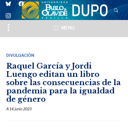
bluesky
facebook
instagram
Toggle
MENU
sidebar
&
navigation
DIVULGACIÓN
Raquel García y Jordi
Luengo editan un libro
sobre las consecuencias de la
pandemia para la igualdad
de género
A
14 junio 2023