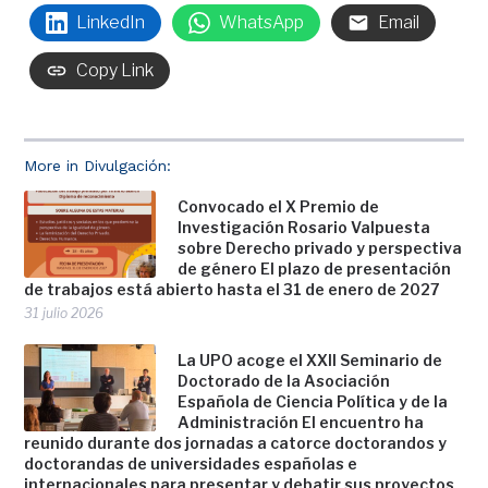
LinkedIn
WhatsApp
Email
Copy Link
More in Divulgación:
Convocado el X Premio de
Investigación Rosario Valpuesta
sobre Derecho privado y perspectiva
de género El plazo de presentación
de trabajos está abierto hasta el 31 de enero de 2027
31 julio 2026
La UPO acoge el XXII Seminario de
Doctorado de la Asociación
Española de Ciencia Política y de la
Administración El encuentro ha
reunido durante dos jornadas a catorce doctorandos y
doctorandas de universidades españolas e
internacionales para presentar y debatir sus proyectos