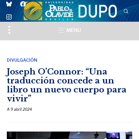
bluesky
facebook
instagram
Toggle
MENU
sidebar
&
navigation
DIVULGACIÓN
Joseph O’Connor: “Una
traducción concede a un
libro un nuevo cuerpo para
vivir”
A
9 abril 2024