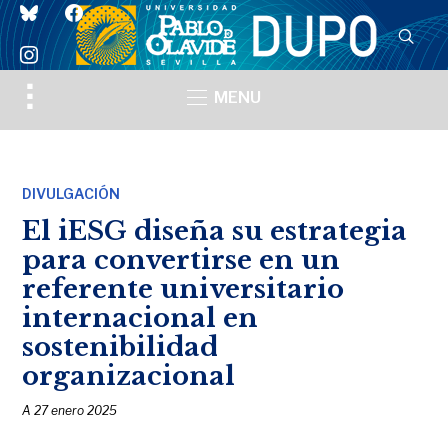
bluesky
facebook
instagram
Toggle
MENU
sidebar
&
navigation
DIVULGACIÓN
El iESG diseña su estrategia
para convertirse en un
referente universitario
internacional en
sostenibilidad
organizacional
A
27 enero 2025