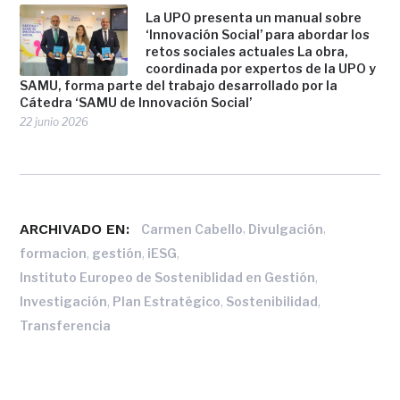
La UPO presenta un manual sobre
‘Innovación Social’ para abordar los
retos sociales actuales La obra,
coordinada por expertos de la UPO y
SAMU, forma parte del trabajo desarrollado por la
Cátedra ‘SAMU de Innovación Social’
22 junio 2026
ARCHIVADO EN:
,
,
Carmen Cabello
Divulgación
,
,
,
formacion
gestión
iESG
,
Instituto Europeo de Sosteniblidad en Gestión
,
,
,
Investigación
Plan Estratégico
Sostenibilidad
Transferencia