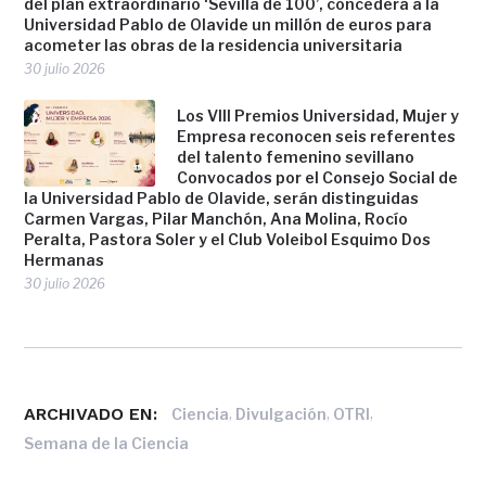
del plan extraordinario ‘Sevilla de 100’, concederá a la
Universidad Pablo de Olavide un millón de euros para
acometer las obras de la residencia universitaria
30 julio 2026
Los VIII Premios Universidad, Mujer y
Empresa reconocen seis referentes
del talento femenino sevillano
Convocados por el Consejo Social de
la Universidad Pablo de Olavide, serán distinguidas
Carmen Vargas, Pilar Manchón, Ana Molina, Rocío
Peralta, Pastora Soler y el Club Voleibol Esquimo Dos
Hermanas
30 julio 2026
ARCHIVADO EN:
,
,
,
Ciencia
Divulgación
OTRI
Semana de la Ciencia