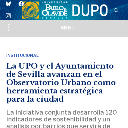
bluesky
facebook
instagram
Toggle
MENU
sidebar
&
navigation
INSTITUCIONAL
La UPO y el Ayuntamiento
de Sevilla avanzan en el
Observatorio Urbano como
herramienta estratégica
para la ciudad
La iniciativa conjunta desarrolla 120
indicadores de sostenibilidad y un
análisis por barrios que servirá de