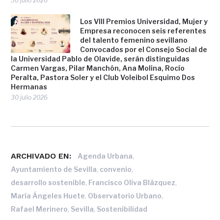
30 julio 2026
Los VIII Premios Universidad, Mujer y
Empresa reconocen seis referentes
del talento femenino sevillano
Convocados por el Consejo Social de
la Universidad Pablo de Olavide, serán distinguidas
Carmen Vargas, Pilar Manchón, Ana Molina, Rocío
Peralta, Pastora Soler y el Club Voleibol Esquimo Dos
Hermanas
30 julio 2026
ARCHIVADO EN:
,
Agenda Urbana
,
,
Ayuntamiento de Sevilla
convenio
,
,
desarrollo sostenible
Francisco Oliva Blázquez
,
,
María Ángeles Huete
Observatorio Urbano
,
,
Rafael Merinero
Sevilla
Sostenibilidad