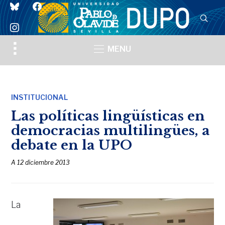
bluesky
facebook
instagram
Toggle
MENU
sidebar
&
navigation
INSTITUCIONAL
Las políticas lingüísticas en
democracias multilingües, a
debate en la UPO
A
12 diciembre 2013
La