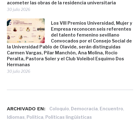
acometer las obras de la residencia universitaria
30 julio 2026
Los VIII Premios Universidad, Mujer y
Empresa reconocen seis referentes
del talento femenino sevillano
Convocados por el Consejo Social de
la Universidad Pablo de Olavide, serán distinguidas
Carmen Vargas, Pilar Manchón, Ana Molina, Rocío
Peralta, Pastora Soler y el Club Voleibol Esquimo Dos
Hermanas
30 julio 2026
ARCHIVADO EN:
,
,
,
Coloquio
Democracia
Encuentro
,
,
Idiomas
Política
Políticas lingüísticas