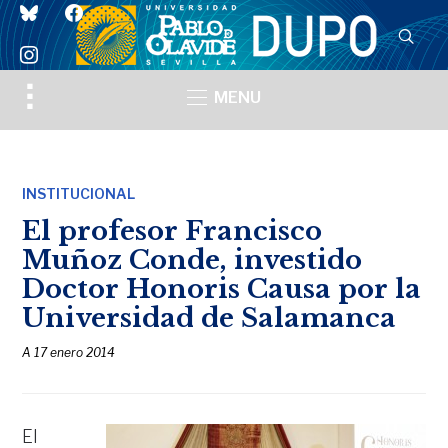
bluesky
facebook
instagram
Toggle
MENU
sidebar
&
navigation
INSTITUCIONAL
El profesor Francisco
Muñoz Conde, investido
Doctor Honoris Causa por la
Universidad de Salamanca
A
17 enero 2014
El