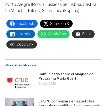
Porto Alegre (Brasil), Lusiadas de Lisboa, Castilla
La Mancha, Toledo, Salamanca (España).
Facebook
Share on X
LinkedIn
WhatsApp
Email
Copy Link
More in Institucional:
Comunicado sobre el bloqueo del
Programa María Goyri
31 julio 2026
La UPO comenzará en agosto las
obras de rehabilitación del complejo