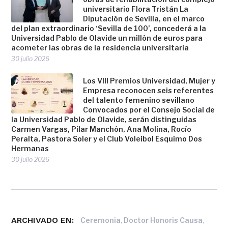
universitario Flora Tristán La
Diputación de Sevilla, en el marco
del plan extraordinario ‘Sevilla de 100’, concederá a la
Universidad Pablo de Olavide un millón de euros para
acometer las obras de la residencia universitaria
30 julio 2026
Los VIII Premios Universidad, Mujer y
Empresa reconocen seis referentes
del talento femenino sevillano
Convocados por el Consejo Social de
la Universidad Pablo de Olavide, serán distinguidas
Carmen Vargas, Pilar Manchón, Ana Molina, Rocío
Peralta, Pastora Soler y el Club Voleibol Esquimo Dos
Hermanas
30 julio 2026
ARCHIVADO EN:
,
,
Ceremonia
Doctor Honoris Causa