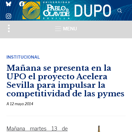
bluesky
facebook
instagram
Toggle
MENU
sidebar
&
navigation
INSTITUCIONAL
Mañana se presenta en la
UPO el proyecto Acelera
Sevilla para impulsar la
competitividad de las pymes
A
12 mayo 2014
Mañana martes 13 de