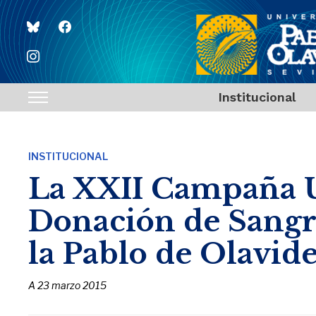
bluesky
facebook
instagram
Institucional
Toggle
sidebar
&
INSTITUCIONAL
navigation
La XXII Campaña U
Donación de Sangre
la Pablo de Olavid
A
23 marzo 2015