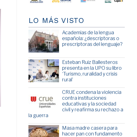
LO MÁS VISTO
Academias de la lengua
española: ¿descriptoras o
prescriptoras del lenguaje?
Esteban Ruiz Ballesteros
presenta en la UPO su libro
‘Turismo, ruralidad y crisis
rural’
CRUE condena la violencia
contra instituciones
educativas y la sociedad
civil y reafirma su rechazo a
la guerra
Masa madre casera para
hacer pan con fundamento