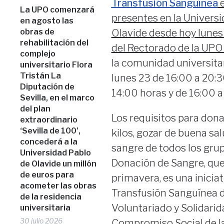
Transfusión Sanguínea
e
La UPO comenzará
presentes en la Univers
en agosto las
obras de
Olavide desde hoy lunes 
rehabilitación del
del Rectorado de la UPO (
complejo
la comunidad universitar
universitario Flora
Tristán La
lunes 23 de 16:00 a 20:3
Diputación de
14:00 horas y de 16:00 a 
Sevilla, en el marco
del plan
Los requisitos para don
extraordinario
‘Sevilla de 100’,
kilos, gozar de buena sal
concederá a la
sangre de todos los gru
Universidad Pablo
Donación de Sangre, que
de Olavide un millón
de euros para
primavera, es una inicia
acometer las obras
Transfusión Sanguínea de
de la residencia
Voluntariado y Solidarid
universitaria
30 julio 2026
Compromiso Social de la