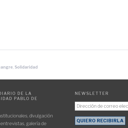
,
sangre
Solidaridad
DIARIO DE LA
NEWSLETTER
IDAD PABLO DE
E
nstitucionales, divulgación
, entrevistas, galería de