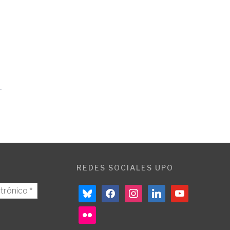
REDES SOCIALES UPO
bluesky
facebook
instagram
linkedin
youtube
flickr