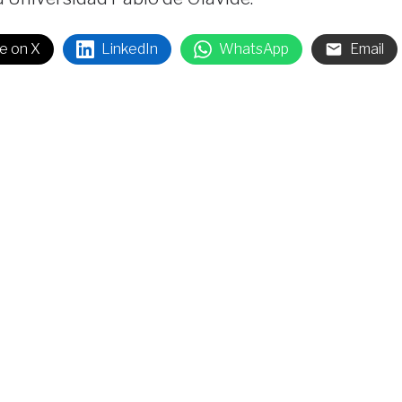
e on X
LinkedIn
WhatsApp
Email