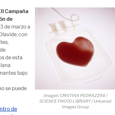
II Campaña
ón de
23 de marzo a
Olavide, con
tes,
 de
os de esta
llana
onantes bajo
no se puede
Imagen: CRISTINA PEDRAZZINI /
SCIENCE PHOTO LIBRARY / Universal
Images Group
ntro de