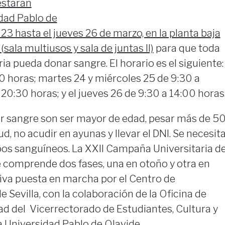
starán
idad Pablo de
23 hasta el jueves 26 de marzo, en la planta baja
sala multiusos y sala de juntas II)
para que toda
ia pueda donar sangre. El horario es el siguiente:
0 horas; martes 24 y miércoles 25 de 9:30 a
20:30 horas; y el jueves 26 de 9:30 a 14:00 horas
ar sangre son ser mayor de edad, pesar más de 5
ud, no acudir en ayunas y llevar el DNI. Se necesit
pos sanguíneos. La XXII Campaña Universitaria d
 comprende dos fases, una en otoño y otra en
tiva puesta en marcha por el Centro de
 Sevilla, con la colaboración de la Oficina de
ad del Vicerrectorado de Estudiantes, Cultura y
 Universidad Pablo de Olavide.