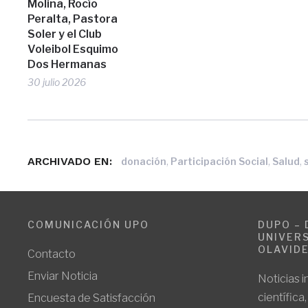
Molina, Rocío
Peralta, Pastora
Soler y el Club
Voleibol Esquimo
Dos Hermanas
30 julio 2026
ARCHIVADO EN:
,
,
,
donación
Participación Social
Salud
COMUNICACIÓN UPO
DUPO – 
UNIVERS
OLAVID
Contacto
Enviar Noticia
Noticias i
científica
Encuesta de Satisfacción