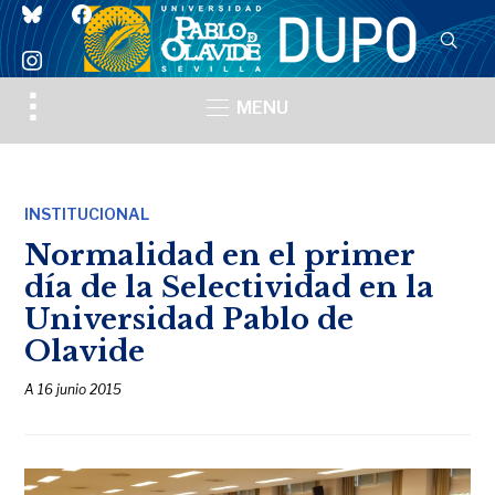
bluesky
facebook
instagram
Toggle
MENU
sidebar
&
navigation
INSTITUCIONAL
Normalidad en el primer
día de la Selectividad en la
Universidad Pablo de
Olavide
A
16 junio 2015