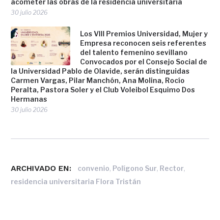
acometer las obras de la residencia universitaria
30 julio 2026
Los VIII Premios Universidad, Mujer y
Empresa reconocen seis referentes
del talento femenino sevillano
Convocados por el Consejo Social de
la Universidad Pablo de Olavide, serán distinguidas
Carmen Vargas, Pilar Manchón, Ana Molina, Rocío
Peralta, Pastora Soler y el Club Voleibol Esquimo Dos
Hermanas
30 julio 2026
ARCHIVADO EN:
,
,
,
convenio
Polígono Sur
Rector
residencia universitaria Flora Tristán