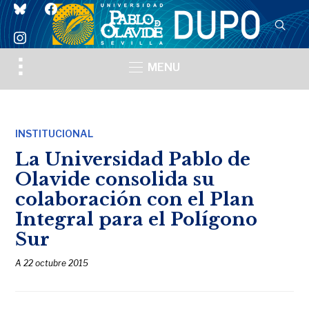
bluesky
facebook
instagram
Toggle
MENU
sidebar
&
navigation
INSTITUCIONAL
La Universidad Pablo de
Olavide consolida su
colaboración con el Plan
Integral para el Polígono
Sur
A
22 octubre 2015