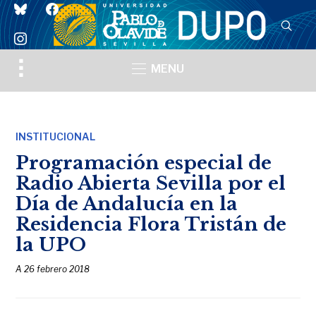
bluesky
facebook
instagram
Toggle
MENU
sidebar
&
navigation
INSTITUCIONAL
Programación especial de
Radio Abierta Sevilla por el
Día de Andalucía en la
Residencia Flora Tristán de
la UPO
A
26 febrero 2018