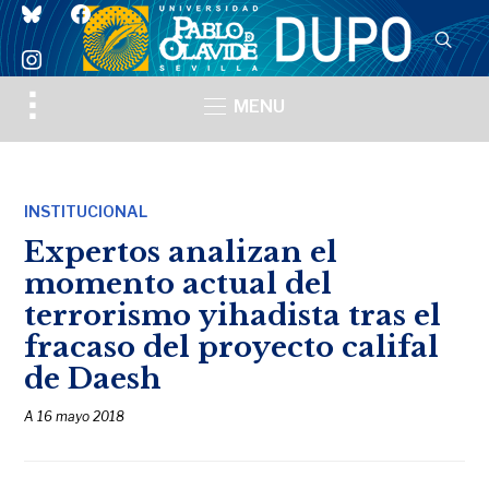
bluesky
facebook
instagram
Toggle
MENU
sidebar
&
navigation
INSTITUCIONAL
Expertos analizan el
momento actual del
terrorismo yihadista tras el
fracaso del proyecto califal
de Daesh
A
16 mayo 2018