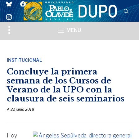
bluesky
facebook
instagram
Toggle
MENU
sidebar
&
navigation
INSTITUCIONAL
Concluye la primera
semana de los Cursos de
Verano de la UPO con la
clausura de seis seminarios
A
22 junio 2018
Hoy