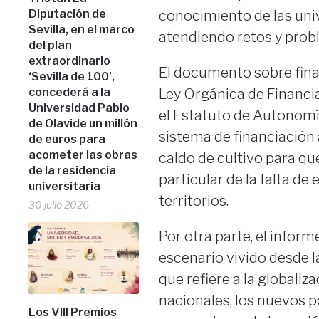
Diputación de
conocimiento de las univ
Sevilla, en el marco
atendiendo retos y prob
del plan
extraordinario
El documento sobre fina
‘Sevilla de 100’,
concederá a la
Ley Orgánica de Financ
Universidad Pablo
el Estatuto de Autonomía
de Olavide un millón
sistema de financiación 
de euros para
acometer las obras
caldo de cultivo para qu
de la residencia
particular de la falta de
universitaria
territorios.
30 julio 2026
Por otra parte, el inform
escenario vivido desde l
que refiere a la globaliz
nacionales, los nuevos p
Los VIII Premios