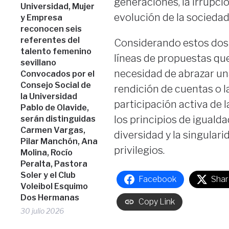
generaciones, la irrupció
Universidad, Mujer
evolución de la sociedad
y Empresa
reconocen seis
referentes del
Considerando estos do
talento femenino
líneas de propuestas que
sevillano
necesidad de abrazar una
Convocados por el
Consejo Social de
rendición de cuentas o l
la Universidad
participación activa de 
Pablo de Olavide,
los principios de igualda
serán distinguidas
Carmen Vargas,
diversidad y la singulari
Pilar Manchón, Ana
privilegios.
Molina, Rocío
Peralta, Pastora
Soler y el Club
Facebook
Shar
Voleibol Esquimo
Dos Hermanas
Copy Link
30 julio 2026