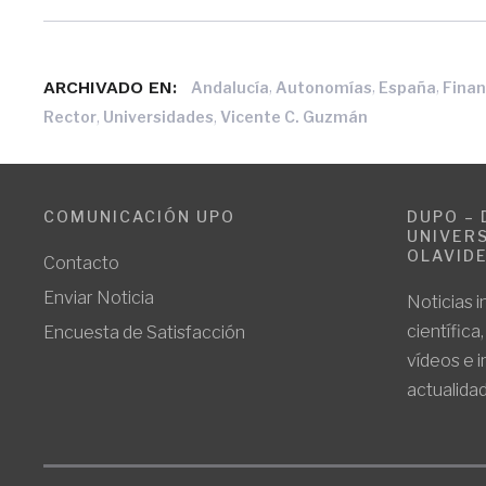
ARCHIVADO EN:
,
,
,
Andalucía
Autonomías
España
Finan
,
,
Rector
Universidades
Vicente C. Guzmán
COMUNICACIÓN UPO
DUPO – 
UNIVERS
OLAVID
Contacto
Enviar Noticia
Noticias i
científica
Encuesta de Satisfacción
vídeos e 
actualidad