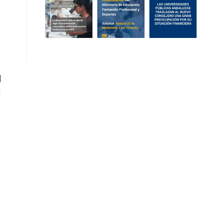
l
d
n