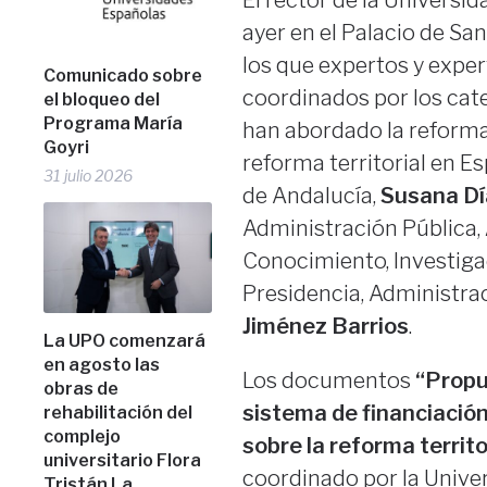
El rector de la Universi
ayer en el Palacio de Sa
los que expertos y exper
Comunicado sobre
coordinados por los cate
el bloqueo del
Programa María
han abordado la reforma
Goyri
reforma territorial en Es
31 julio 2026
de Andalucía,
Susana Dí
Administración Pública,
Conocimiento, Investiga
Presidencia, Administra
Jiménez Barrios
.
La UPO comenzará
en agosto las
Los documentos
“Propu
obras de
sistema de financiació
rehabilitación del
complejo
sobre la reforma territo
universitario Flora
coordinado por la Univer
Tristán La