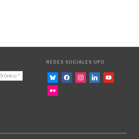
REDES SOCIALES UPO
bluesky
facebook
instagram
linkedin
youtube
flickr