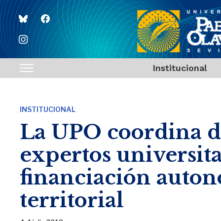
bluesky
facebook
instagram
Institucional
Toggle
sidebar
&
INSTITUCIONAL
navigation
La UPO coordina d
expertos universita
financiación auto
territorial