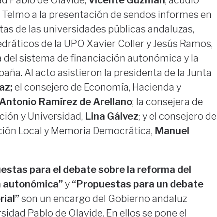
dad Pablo de Olavide,
Vicente Guzmán
, acudió
n Telmo a la presentación de sendos informes en
tas de las universidades públicas andaluzas,
dráticos de la UPO Xavier Coller y Jesús Ramos,
 del sistema de financiación autonómica y la
paña. Al acto asistieron la presidenta de la Junta
az;
el consejero de Economía, Hacienda y
Antonio Ramírez de Arellano
; la consejera de
ción y Universidad,
Lina Gálvez
; y el consejero de
ción Local y Memoria Democrática,
Manuel
estas para el debate sobre la reforma del
n autonómica”
y
“Propuestas para un debate
rial”
son un encargo del Gobierno andaluz
sidad Pablo de Olavide. En ellos se pone el