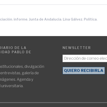
,
,
,
,
,
ciación
informe
Junta de Andalucía
Lina Gálvez
Política
DIARIO DE LA
NEWSLETTER
IDAD PABLO DE
E
nstitucionales, divulgación
, entrevistas, galería de
imágenes. Agenda y
 universitaria.