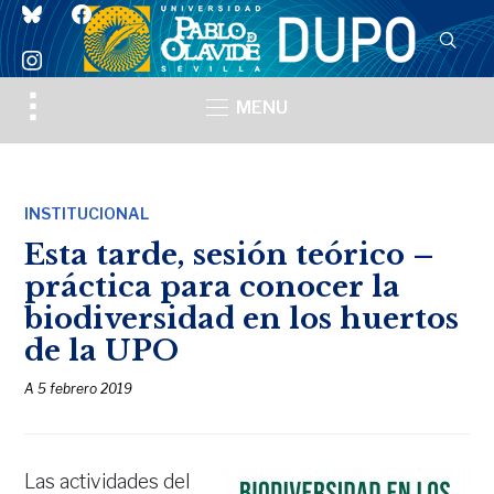
bluesky
facebook
instagram
Toggle
MENU
sidebar
&
navigation
INSTITUCIONAL
Esta tarde, sesión teórico –
práctica para conocer la
biodiversidad en los huertos
de la UPO
A
5 febrero 2019
Las actividades del