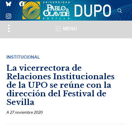
bluesky
facebook
instagram
Toggle
MENU
sidebar
&
navigation
INSTITUCIONAL
La vicerrectora de
Relaciones Institucionales
de la UPO se reúne con la
dirección del Festival de
Sevilla
A
27 noviembre 2020