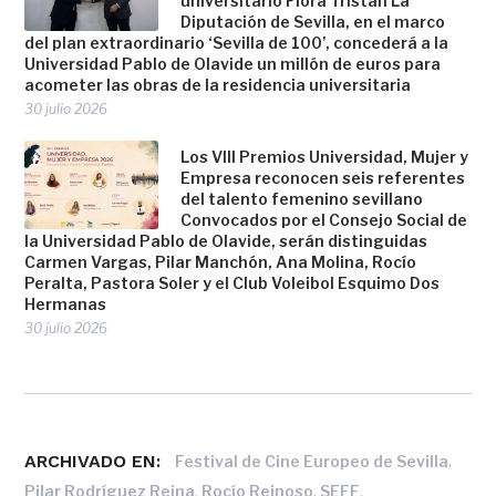
universitario Flora Tristán La
Diputación de Sevilla, en el marco
del plan extraordinario ‘Sevilla de 100’, concederá a la
Universidad Pablo de Olavide un millón de euros para
acometer las obras de la residencia universitaria
30 julio 2026
Los VIII Premios Universidad, Mujer y
Empresa reconocen seis referentes
del talento femenino sevillano
Convocados por el Consejo Social de
la Universidad Pablo de Olavide, serán distinguidas
Carmen Vargas, Pilar Manchón, Ana Molina, Rocío
Peralta, Pastora Soler y el Club Voleibol Esquimo Dos
Hermanas
30 julio 2026
ARCHIVADO EN:
,
Festival de Cine Europeo de Sevilla
,
,
,
Pilar Rodríguez Reina
Rocío Reinoso
SEFF