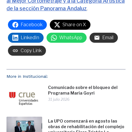
al Mejor Cortometraje y a la Categoría Artística
de la sección Panorama Andaluz
.
Facebook
Share on X
LinkedIn
WhatsApp
Email
Copy Link
More in Institucional:
Comunicado sobre el bloqueo del
Programa María Goyri
31 julio 2026
La UPO comenzará en agosto las
obras de rehabilitación del complejo