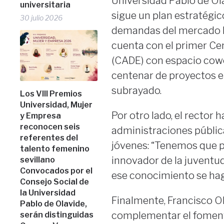
Universidad Pablo de Ol
universitaria
sigue un plan estratégic
30 julio 2026
demandas del mercado la
cuenta con el primer Ce
(CADE) con espacio cowo
centenar de proyectos e
subrayado.
Los VIII Premios
Universidad, Mujer
Por otro lado, el rector 
y Empresa
reconocen seis
administraciones pública
referentes del
jóvenes: “Tenemos que 
talento femenino
innovador de la juventu
sevillano
Convocados por el
ese conocimiento se ha
Consejo Social de
la Universidad
Finalmente, Francisco Ol
Pablo de Olavide,
complementar el foment
serán distinguidas