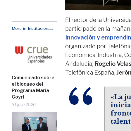
El rector de la Universi
participado en la mañan
More in Institucional:
Innovación y emprendim
organizado por Telefóni
Económica, Industria, C
Andalucía,
Rogelio Vela
Telefónica España,
Jerón
Comunicado sobre
el bloqueo del
Programa María
«La ju
Goyri
inicia
31 julio 2026
front
talent