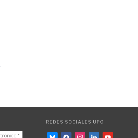
REDES SOCIALES UPO
bluesky
facebook
instagram
linkedin
youtube