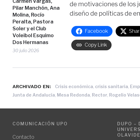
Carmen Vargas,
de motivaciones de los j
Pilar Manchón, Ana
diseño de políticas de 
Molina, Rocío
Peralta, Pastora
Soler y el Club
Facebook
Shar
Voleibol Esquimo
Dos Hermanas
Copy Link
30 julio 2026
ARCHIVADO EN:
,
,
Crisis económica
crisis sanitaria
Emp
,
,
,
Junta de Andalucía
Mesa Redonda
Rector
Rogelio Vela
COMUNICACIÓN UPO
DUPO – 
UNIVERS
OLAVID
Contacto