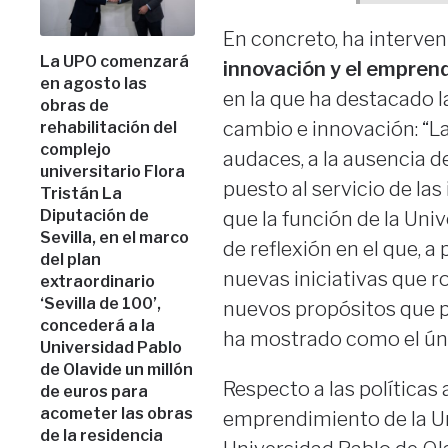
En concreto, ha interven
La UPO comenzará
innovación y el empren
en agosto las
en la que ha destacado 
obras de
cambio e innovación: “La
rehabilitación del
complejo
audaces, a la ausencia de
universitario Flora
puesto al servicio de las
Tristán La
Diputación de
que la función de la Uni
Sevilla, en el marco
de reflexión en el que, 
del plan
nuevas iniciativas que r
extraordinario
‘Sevilla de 100’,
nuevos propósitos que p
concederá a la
ha mostrado como el úni
Universidad Pablo
de Olavide un millón
Respecto a las políticas 
de euros para
acometer las obras
emprendimiento de la Un
de la residencia