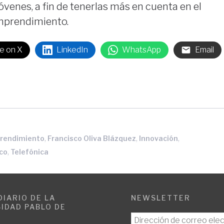
óvenes, a fin de tenerlas más en cuenta en el
emprendimiento.
e on X
LinkedIn
WhatsApp
Email
,
,
,
rendimiento
Francisco Oliva Blázquez
Innovación
,
sco
Telefónica
DIARIO DE LA
NEWSLETTER
IDAD PABLO DE
E