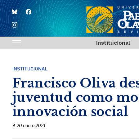
bluesky
facebook
instagram
Institucional
Toggle
sidebar
&
INSTITUCIONAL
navigation
Francisco Oliva des
juventud como mot
innovación social
A
20 enero 2021