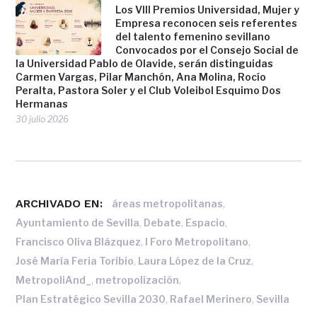
Los VIII Premios Universidad, Mujer y
Empresa reconocen seis referentes
del talento femenino sevillano
Convocados por el Consejo Social de
la Universidad Pablo de Olavide, serán distinguidas
Carmen Vargas, Pilar Manchón, Ana Molina, Rocío
Peralta, Pastora Soler y el Club Voleibol Esquimo Dos
Hermanas
30 julio 2026
ARCHIVADO EN:
,
áreas metropolitanas
,
,
,
Ayuntamiento de Sevilla
Debate
Espacio
,
,
Francisco Oliva Blázquez
I Foro Metropolitano
,
,
José María Feria Toribio
Laura López de la Cruz
,
,
MetropoliAnd_
metropolización
,
,
Plan Estratégico Sevilla 2030
Rafael Merinero
Sevilla