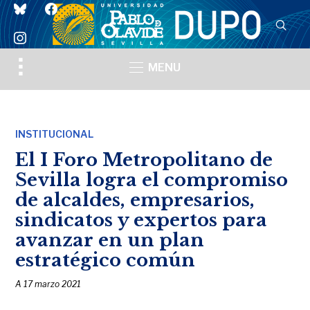
bluesky
facebook
instagram
Toggle
MENU
sidebar
&
navigation
INSTITUCIONAL
El I Foro Metropolitano de
Sevilla logra el compromiso
de alcaldes, empresarios,
sindicatos y expertos para
avanzar en un plan
estratégico común
A
17 marzo 2021