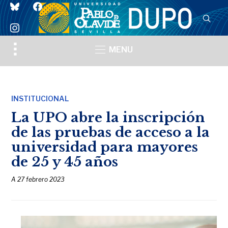
bluesky
facebook
instagram
Toggle
MENU
sidebar
&
navigation
INSTITUCIONAL
La UPO abre la inscripción
de las pruebas de acceso a la
universidad para mayores
de 25 y 45 años
A
27 febrero 2023