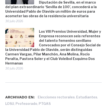
Diputación de Sevilla, en el marco
del plan extraordinario ‘Sevilla de 100’, concederá a la
Universidad Pablo de Olavide un millón de euros para
acometer las obras de la residencia universitaria
30 julio 2026
Los VIII Premios Universidad, Mujer y
Empresa reconocen seis referentes
del talento femenino sevillano
Convocados por el Consejo Social de
la Universidad Pablo de Olavide, serán distinguidas
Carmen Vargas, Pilar Manchón, Ana Molina, Rocío
Peralta, Pastora Soler y el Club Voleibol Esquimo Dos
Hermanas
30 julio 2026
ARCHIVADO EN:
,
,
Elecciones rectorales
Estudiantes
,
,
LOSU
Profesorado
PTGAS