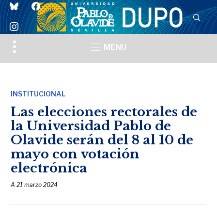
bluesky
facebook
instagram
Toggle
MENU
sidebar
&
navigation
INSTITUCIONAL
Las elecciones rectorales de
la Universidad Pablo de
Olavide serán del 8 al 10 de
mayo con votación
electrónica
A
21 marzo 2024