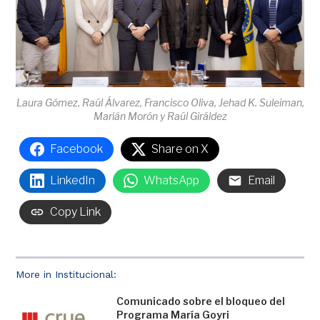
Laura Gómez, Raúl Álvarez, Francisco Oliva, Jehad K. Suleiman,
Marián Morón y Raúl Giráldez
Facebook
Share on X
LinkedIn
WhatsApp
Email
Copy Link
More in Institucional:
Comunicado sobre el bloqueo del
Programa María Goyri