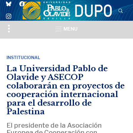
bluesky
facebook
instagram
Toggle
MENU
sidebar
&
navigation
INSTITUCIONAL
La Universidad Pablo de
Olavide y ASECOP
colaborarán en proyectos de
cooperación internacional
para el desarrollo de
Palestina
El presidente de la Asociación
Europea de Cooperación con