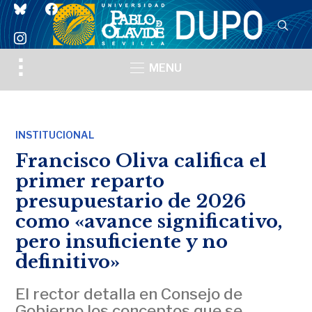
bluesky
facebook
instagram
Toggle
MENU
sidebar
&
navigation
INSTITUCIONAL
Francisco Oliva califica el
primer reparto
presupuestario de 2026
como «avance significativo,
pero insuficiente y no
definitivo»
El rector detalla en Consejo de
Gobierno los conceptos que se