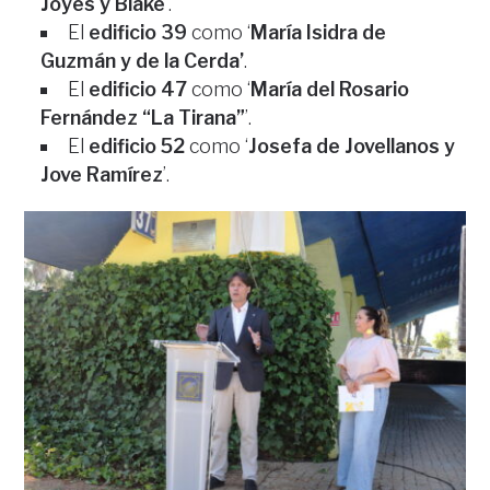
Joyes y Blake
’.
El
edificio 39
como ‘
María Isidra de
Guzmán y de la Cerda’
.
El
edificio 47
como ‘
María del Rosario
Fernández “La Tirana”
’.
El
edificio 52
como ‘
Josefa de Jovellanos y
Jove Ramírez
’.