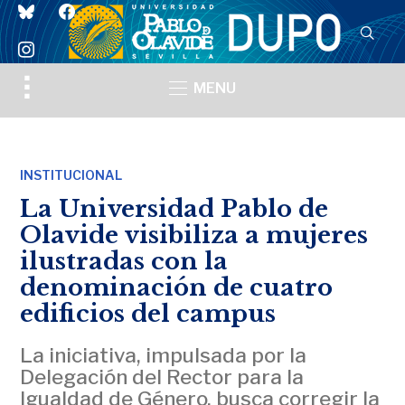
bluesky
facebook
instagram
Toggle
MENU
sidebar
&
navigation
INSTITUCIONAL
La Universidad Pablo de
Olavide visibiliza a mujeres
ilustradas con la
denominación de cuatro
edificios del campus
La iniciativa, impulsada por la
Delegación del Rector para la
Igualdad de Género, busca corregir la