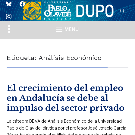
bluesky
facebook
instagram
Toggle
MENU
sidebar
&
navigation
Etiqueta:
Análisis Económico
El crecimiento del empleo
en Andalucía se debe al
impulso del sector privado
La cátedra BBVA de Análisis Económico de la Universidad
Pablo de Olavide, dirigida por el profesor José Ignacio García
Pérez, ha elaborado el análisis del mercado de trabajo de