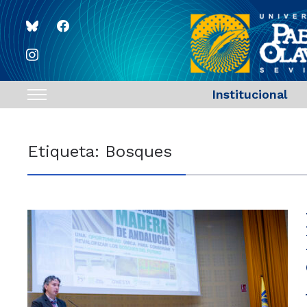
bluesky
facebook
instagram
Institucional
Toggle
sidebar
&
Etiqueta:
Bosques
navigation