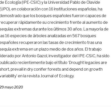
de Ecología (IPE-CSIC) y la Universidad Pablo de Olavide
(UPO), en colaboración con 16 instituciones españolas, ha
demostrado que los bosques españoles fueron capaces de
recuperar rápidamente su crecimiento frente al aumento de
sequías extremas durante los últimos 30 años. La mayoría de
las 16 especies de árboles analizadas en 567 bosques
españoles recuperaron las tasas de crecimiento tras una
sequía extrema en un plazo medio de dos años. El trabajo
liderado por Antonio Gazol, investigador del IPE-CSIC, ha sido
publicado recientemente bajo el título ‘Drought legacies are
short, prevail in dry conifer forests and depend on growth
variability’ en la revista Journal of Ecology.
29 mayo 2020