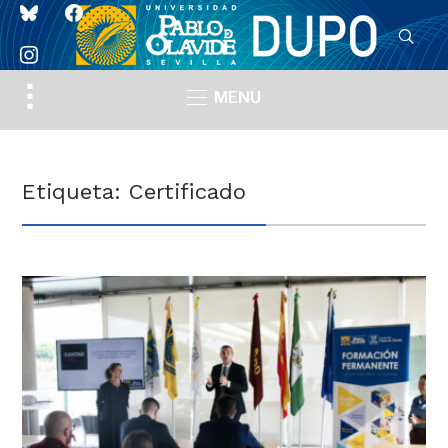
bluesky
facebook
instagram
Toggle
MENU
sidebar
&
navigation
Etiqueta:
Certificado