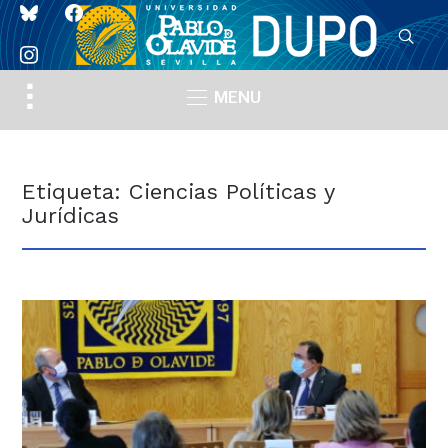
bluesky
facebook
instagram
Toggle
MENU
sidebar
&
navigation
Etiqueta:
Ciencias Políticas y
Jurídicas