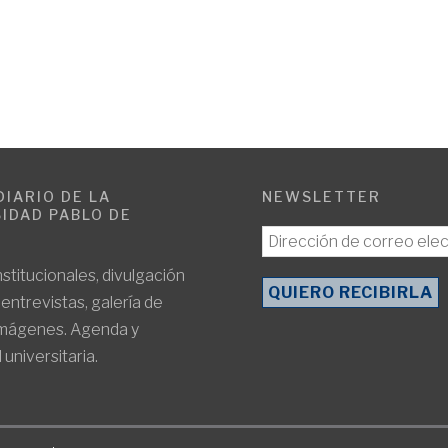
DIARIO DE LA
NEWSLETTER
IDAD PABLO DE
E
nstitucionales, divulgación
, entrevistas, galería de
imágenes. Agenda y
 universitaria.