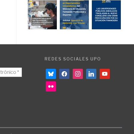
REDES SOCIALES UPO
bluesky
facebook
instagram
linkedin
youtube
flickr