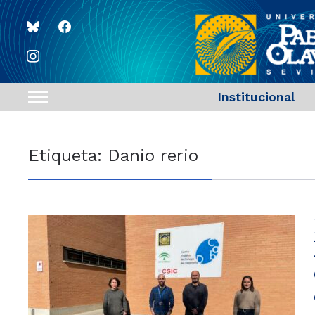
bluesky
facebook
instagram
Institucional
Toggle
sidebar
&
Etiqueta:
Danio rerio
navigation