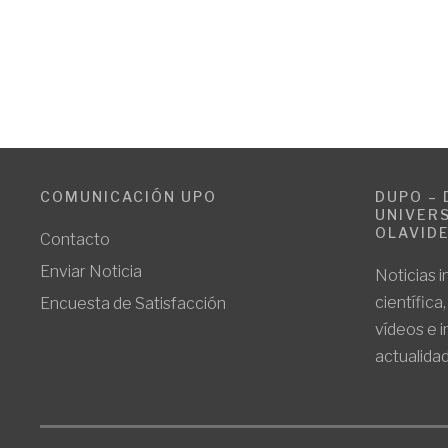
COMUNICACIÓN UPO
DUPO – 
UNIVERS
OLAVID
Contacto
Enviar Noticia
Noticias i
científica
Encuesta de Satisfacción
vídeos e 
actualidad