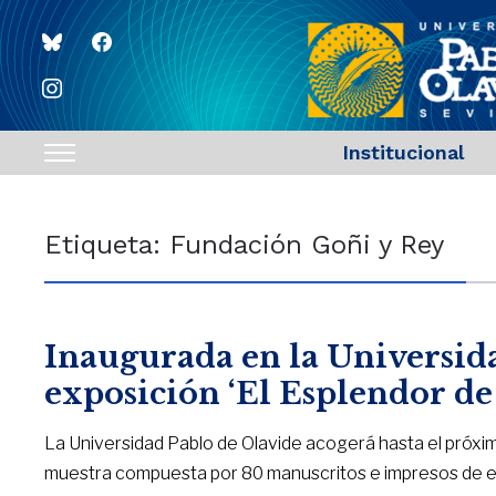
bluesky
facebook
instagram
Institucional
Toggle
sidebar
&
Etiqueta:
Fundación Goñi y Rey
navigation
Inaugurada en la Universida
exposición ‘El Esplendor de 
La Universidad Pablo de Olavide acogerá hasta el próximo 
muestra compuesta por 80 manuscritos e impresos de entr