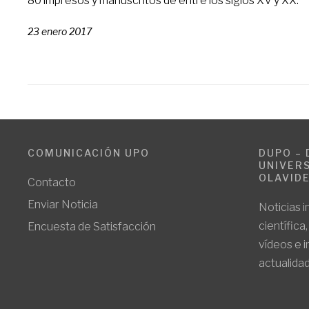
80 impresos y manuscritos de entre los siglos XV y XX.
23 enero 2017
COMUNICACIÓN UPO
DUPO – 
UNIVERS
OLAVID
Contacto
Enviar Noticia
Noticias i
científica
Encuesta de Satisfacción
vídeos e 
actualidad