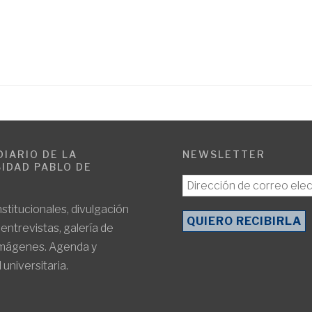
DIARIO DE LA
NEWSLETTER
IDAD PABLO DE
E
nstitucionales, divulgación
, entrevistas, galería de
imágenes. Agenda y
 universitaria.