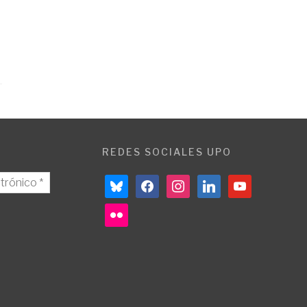
REDES SOCIALES UPO
bluesky
facebook
instagram
linkedin
youtube
flickr