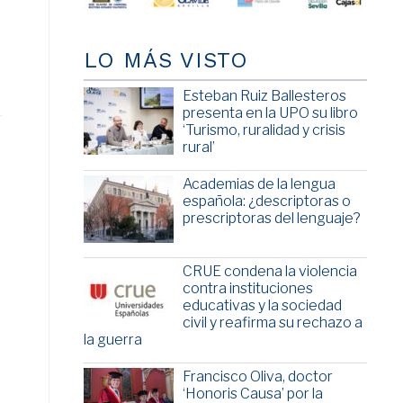
LO MÁS VISTO
Esteban Ruiz Ballesteros
presenta en la UPO su libro
‘Turismo, ruralidad y crisis
rural’
Academias de la lengua
española: ¿descriptoras o
prescriptoras del lenguaje?
CRUE condena la violencia
contra instituciones
educativas y la sociedad
civil y reafirma su rechazo a
la guerra
Francisco Oliva, doctor
‘Honoris Causa’ por la