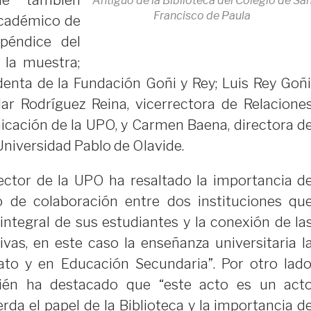
e también
Antiguo de la Biblioteca del Colegio de Sa
Francisco de Paula
 académico de
péndice del
 la muestra;
identa de la Fundación Goñi y Rey; Luis Rey Goñi
ilar Rodríguez Reina, vicerrectora de Relacione
icación de la UPO, y Carmen Baena, directora d
 Universidad Pablo de Olavide.
rector de la UPO ha resaltado la importancia d
plo de colaboración entre dos instituciones qu
integral de sus estudiantes y la conexión de la
ivas, en este caso la enseñanza universitaria l
ato y en Educación Secundaria”. Por otro lado
én ha destacado que “este acto es un act
rda el papel de la Biblioteca y la importancia d