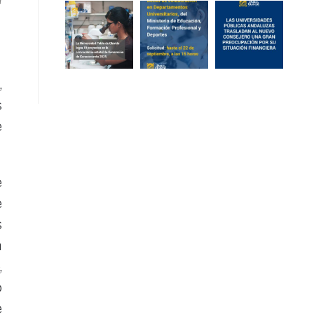
n
,
s
e
e
e
s
a
,
o
e