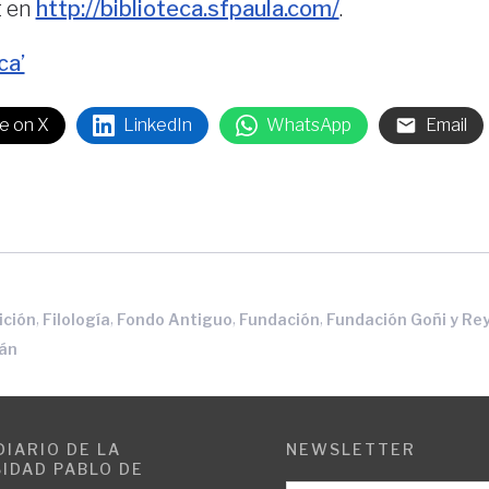
t en
http://biblioteca.sfpaula.com/
.
e on X
LinkedIn
WhatsApp
Email
,
,
,
,
ición
Filología
Fondo Antiguo
Fundación
Fundación Goñi y Re
án
DIARIO DE LA
NEWSLETTER
IDAD PABLO DE
E