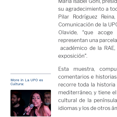
María Isabel Goñi, pres
su agradecimiento a tod
Pilar Rodríguez Reina,
Comunicación de la UPO,
Olavide, “que acoge
representan una parcela 
académico de la RAE, h
exposición”.
Esta muestra, compues
comentarios e historias 
More in La UPO es
recorre toda la histori
Cultura:
mediterráneo, y tiene e
cultural de la penínsul
idiomas y los de otros á