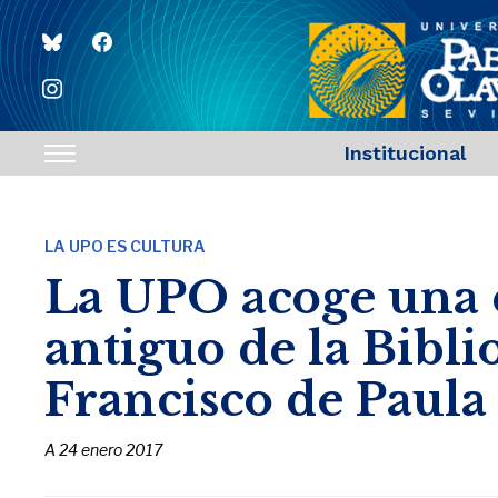
bluesky
facebook
instagram
Institucional
Toggle
sidebar
&
LA UPO ES CULTURA
navigation
La UPO acoge una 
antiguo de la Bibli
Francisco de Paula
A
24 enero 2017