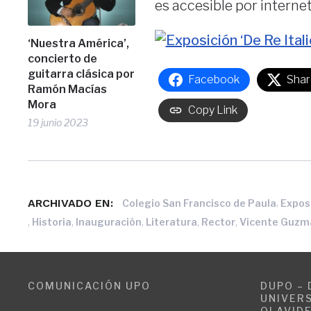
es accesible por interne
‘Nuestra América’,
concierto de
guitarra clásica por
Facebook
Shar
Ramón Macías
Mora
Copy Link
19 junio 2023
ARCHIVADO EN:
,
Colegio San Francisco de Paula
Expos
,
,
,
,
,
Historia
Inauguración
Literatura
Rector
Vicente Guzm
COMUNICACIÓN UPO
DUPO – 
UNIVERS
OLAVID