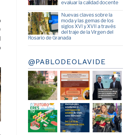
evaluar la calidad docente
Nuevas claves sobre la
o
moda y las gemas de los
siglos XVI y XVII a través
0
del traje de la Virgen del
l
Rosario de Granada
o
@PABLODEOLAVIDE