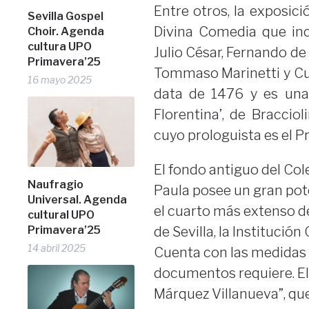
Entre otros, la exposic
Sevilla Gospel
Divina Comedia que incl
Choir. Agenda
cultura UPO
Julio César, Fernando de
Primavera’25
Tommaso Marinetti y Cu
16 mayo 2025
data de 1476 y es una 
Florentina’, de Bracci
cuyo prologuista es el 
El fondo antiguo del Col
Naufragio
Paula posee un gran pote
Universal. Agenda
el cuarto más extenso de 
cultural UPO
Primavera’25
de Sevilla, la Institució
14 abril 2025
Cuenta con las medidas 
documentos requiere. El 
Márquez Villanueva”, q