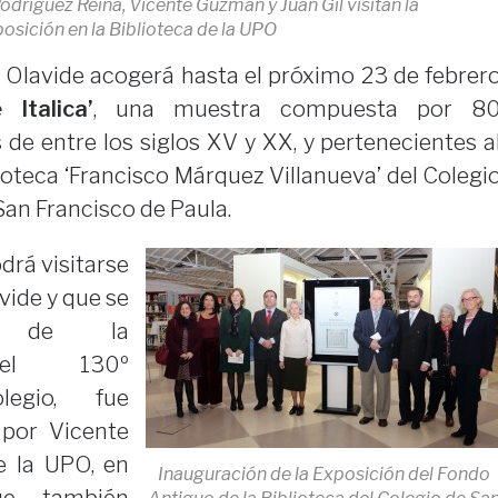
Rodríguez Reina, Vicente Guzmán y Juan Gil visitan la
osición en la Biblioteca de la UPO
 Olavide acogerá hasta el próximo 23 de febrer
Italica’
, una muestra compuesta por 8
de entre los siglos XV y XX, y pertenecientes a
ioteca ‘Francisco Márquez Villanueva’ del Colegi
 San Francisco de Paula.
drá visitarse
avide y que se
o de la
del 130º
legio, fue
 por Vicente
e la UPO, en
Inauguración de la Exposición del Fondo