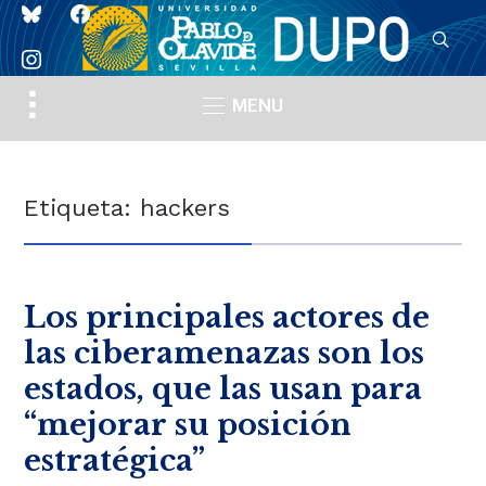
bluesky
facebook
instagram
Toggle
MENU
sidebar
&
navigation
Etiqueta:
hackers
Los principales actores de
las ciberamenazas son los
estados, que las usan para
“mejorar su posición
estratégica”