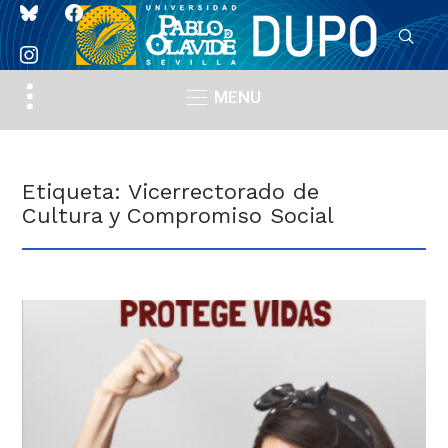
bluesky
facebook
instagram
Toggle
MENU
sidebar
&
navigation
Etiqueta:
Vicerrectorado de
Cultura y Compromiso Social